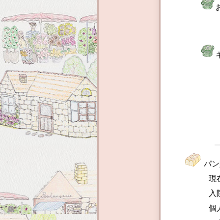
受講料
前日に
れば、
負担い
パン
現在、個
入院患者
個人のお