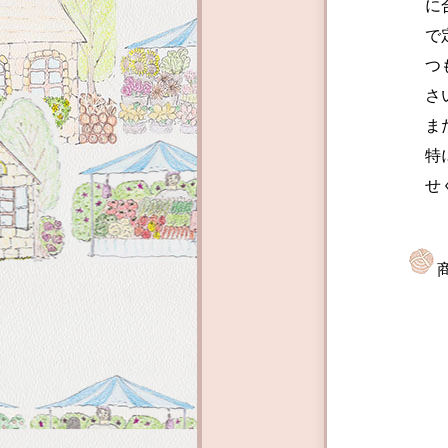
に合わせ
で定期的
つもおい
さい
ま
特にご希
せく
添加物
ー、水
毎日の
消費期
保存を