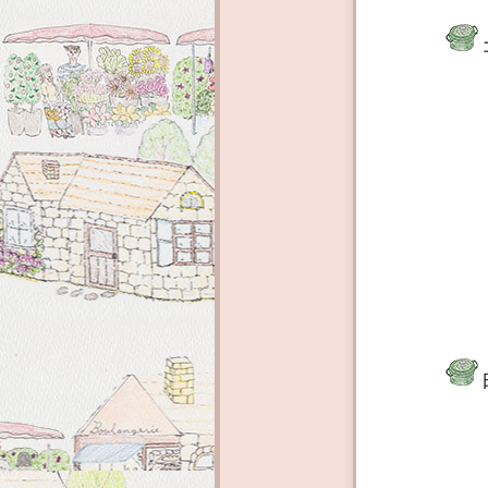
上級者
Ａコー
Ｂコー
Ｃコー
それ
パン教
ージの