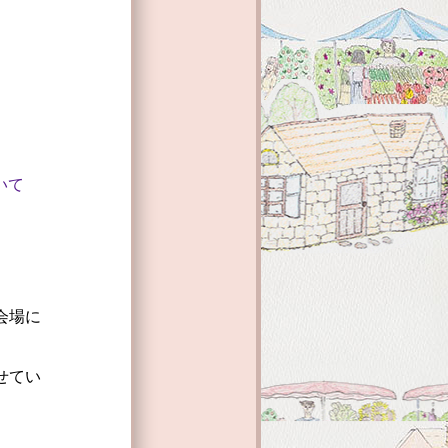
いて
会場に
せてい