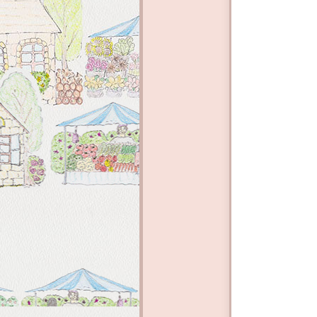
ルでお
ら送料
・発地
・宅急
・荷物
一
・着地：
○６０サ