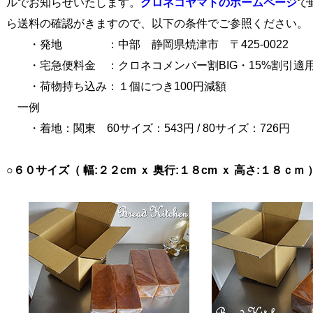
知らせいたします。
クロネコヤマトのホームページ
で
の確認がきますので、以下の条件でご参照ください。
 ：中部 静岡県焼津市 〒425-0022
便料金 ：クロネコメンバー割BIG・15%割引適
持ち込み：１個につき100円減額
例
関東 60サイズ：543円 / 80サイズ：726円
イズ（ 幅:２２cm ｘ 奥行:１８cm ｘ 高さ:１８ｃｍ 