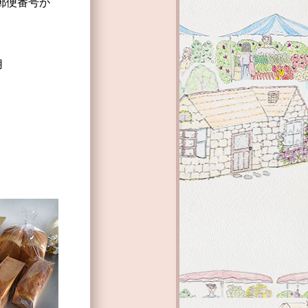
郵便番号か
用
）