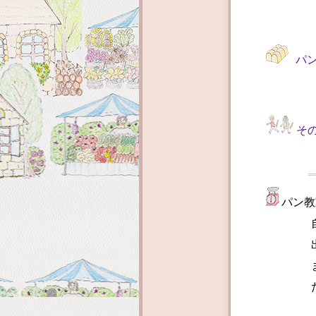
パ
そ
パン教
自宅で
出向い
また、
ただき