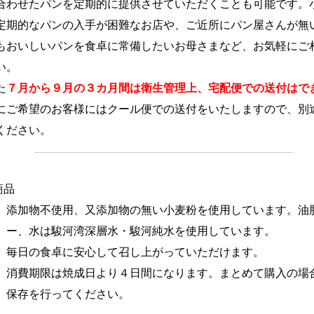
たパンを定期的に提供させていただくことも可能です。
なパンの入手が困難なお店や、ご近所にパン屋さんが無
しいパンを食卓に常備したいお母さまなど、お気軽にご
。
た
７月から９月の３カ月間は衛生管理上、宅配便での送付はで
望のお客様にはクール便での送付をいたしますので、別
ださい。
商品
不使用、又添加物の無い小麦粉を使用しています。油
は駿河湾深層水・駿河純水を使用しています。
食卓に安心して召し上がっていただけます。
限は焼成日より４日間になります。まとめて購入の場
行ってください。