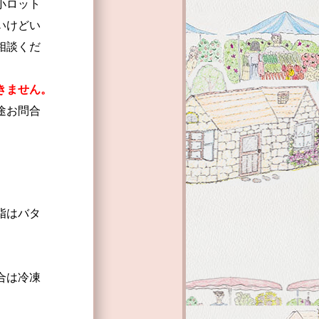
小ロット
いけどい
相談くだ
きません。
途お問合
脂はバタ
合は冷凍