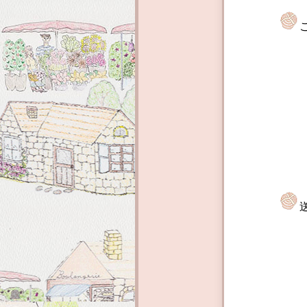
郵便番
型か
くだ
当店で
する「
３日以
ますが
６０サ
でお送
一番安
送料は