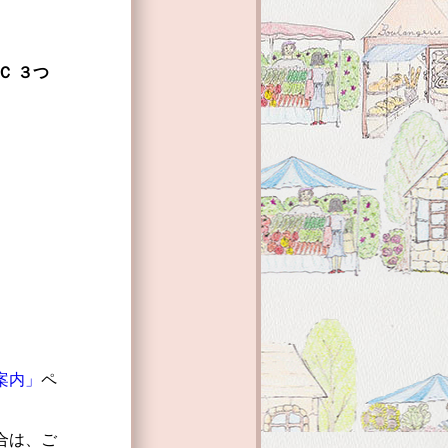
Ｃ ３つ
案内」
ペ
合は、ご