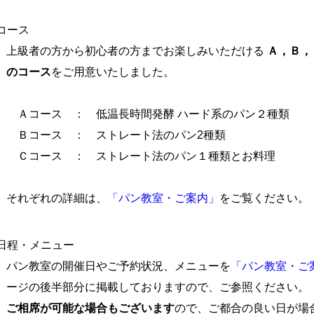
コース
の方から初心者の方までお楽しみいただける
Ａ，Ｂ，
の
コース
をご用意いたしました。
ス ： 低温長時間発酵 ハード系のパン２種類
ス ： ストレート法のパン2種類
ス ： ストレート法のパン１種類とお料理
ぞれの詳細は、
「パン教室・ご案内」
をご覧ください。
日程・メニュー
室の開催日やご予約状況、メニューを
「パン教室・ご
後半部分に掲載しておりますので、ご参照ください。
ご相席が可能な場合もございます
ので、ご都合の良い日が場