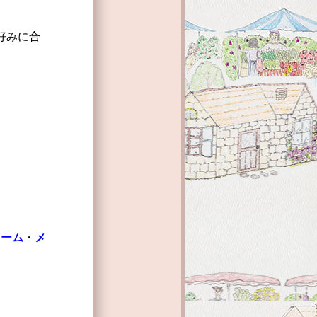
好みに合
ォーム
・
メ