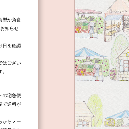
型か角食
てお知らせ
日を確認
はござい
す。
の宅急便
で送料が
からメー